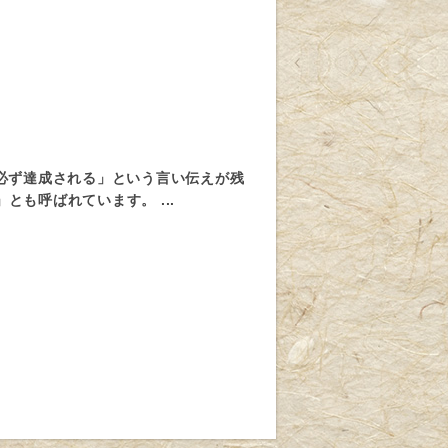
いは必ず達成される」という言い伝えが残
も呼ばれています。 ...
０
０