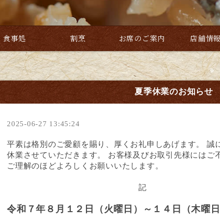
食事処
割烹
お席のご案内
店舗情
夏季休業のお知らせ
2025-06-27 13:45:24
平素は格別のご愛顧を賜り、厚くお礼申しあげます。 誠
休業させていただきます。 お客様及びお取引先様にはご
ご理解のほどよろしくお願いいたします。
記
令和７年８月１２日（火曜日）～１４日（木曜